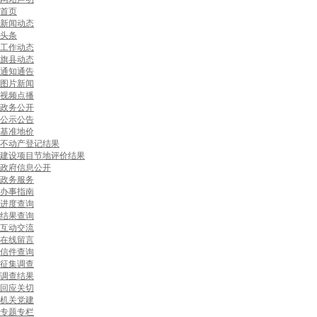
首页
新闻动态
头条
工作动态
旗县动态
通知通告
图片新闻
视频点播
政务公开
公示公告
基准地价
不动产登记结果
建设项目节地评价结果
政府信息公开
政务服务
办事指南
进度查询
结果查询
互动交流
在线留言
信件查询
征集调查
调查结果
回应关切
机关党建
专题专栏