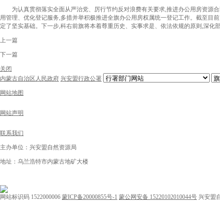
为认真贯彻落实全面从严治党、厉行节约反对浪费有关要求,推进办公用房资源合理
用管理、优化登记服务,
多措并举
积极推进全旗办公用房权属统一登记工作
。
截至目前
定了坚实基础。
下一步,
科右前旗
将本着尊重历史、实事求是、依法依规的原则,深化
上一篇
下一篇
关闭
内蒙古自治区人民政府
兴安盟行政公署
网站地图
网站声明
联系我们
主办单位：兴安盟自然资源局
地址：乌兰浩特市内蒙古地矿大楼
网站标识码 1522000006
蒙ICP备20000855号-1
蒙公网安备 15220102010044号
兴安盟