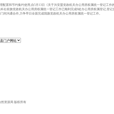
配置和节约集约使用,自5月13日《关于兴安盟党政机关办公用房权属统一登记工作的
,科右前旗
党政机关办公用房权属统一登记
工作已顺利完成9处办公用房权属登记,登记房
部门间沟通
合作,力争早日全面完成
我旗
党政机关办公用房权属统一登记工作。
自然资源局 版权所有