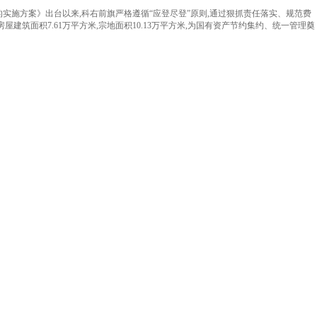
实施方案》出台以来,科右前旗严格遵循“应登尽登”原则,通过
狠抓
责任落实、规范费
屋建筑面积7.61万平方米,宗地面积10.13万平方米,为国有资产节约集约、统一管理奠